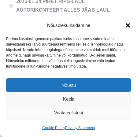
2015-01-24 PIRET RIPS-LAUL
AUTORIKONTSERT ALLES JÄÄB LAUL
2014-12-10 JÕULUKONTSERT JÕULURÜTMID
Nõusoleku haldamine
2014-05-22 EELKOOLI LÕPUAKTUS
Parima kasutuskogemuse pakkumiseks kasutame seadme teabe
salvestamiseks ja/või juurdepääsemiseks selliseid tehnoloogiaid nagu
küpsised. Nende tehnoloogiatega nõustumine võimaldab meil töödelda
2014-05-17 56. LENNU KONTSERT-AKTUS
andmeid, nagu sirvimiskäitumine või kordumatud ID-d sellel saidil.
Nõusoleku mitteandmine või nõusoleku tagasivõtmine võib teatud
funktsioone ja funktsioone negatiivselt mõjutada.
2014-03-13 EESTI MUUSIKA KONTSERT OLAV
EHALA
Nõustu
2013-12-11 LASTE KONTSERT
Keela
2013-05-22 EELÕPPE LÕPUAKTUS JA
Vaata eelistusi
KONTSERT
Cookie Policy
Privacy Statement
2013-03-11 LASTE KONTSERT