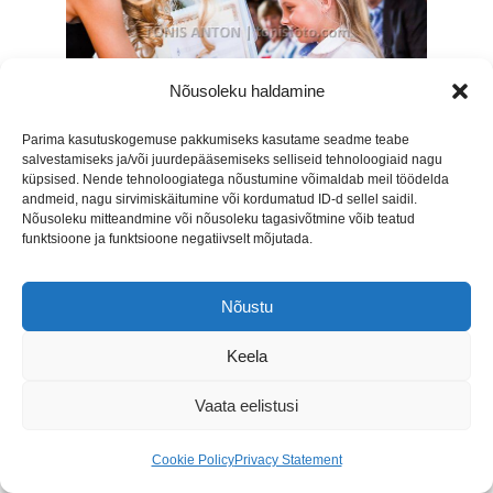
Nõusoleku haldamine
Parima kasutuskogemuse pakkumiseks kasutame seadme teabe
salvestamiseks ja/või juurdepääsemiseks selliseid tehnoloogiaid nagu
küpsised. Nende tehnoloogiatega nõustumine võimaldab meil töödelda
andmeid, nagu sirvimiskäitumine või kordumatud ID-d sellel saidil.
Nõusoleku mitteandmine või nõusoleku tagasivõtmine võib teatud
funktsioone ja funktsioone negatiivselt mõjutada.
Nõustu
Keela
Vaata eelistusi
Cookie Policy
Privacy Statement