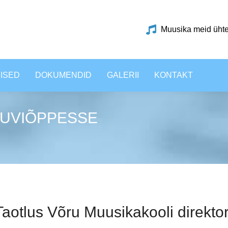
Muusika meid üht
ISED
DOKUMENDID
GALERII
KONTAKT
HUVIÕPPESSE
Taotlus Võru Muusikakooli direktor