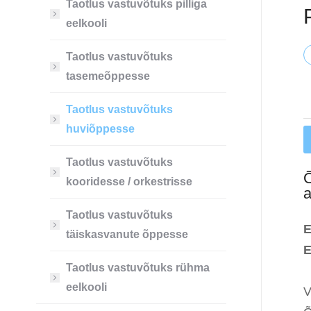
Taotlus vastuvõtuks pilliga
eelkooli
Taotlus vastuvõtuks
tasemeõppesse
Taotlus vastuvõtuks
huviõppesse
Taotlus vastuvõtuks
Õ
kooridesse / orkestrisse
a
Taotlus vastuvõtuks
E
täiskasvanute õppesse
E
Taotlus vastuvõtuks rühma
eelkooli
V