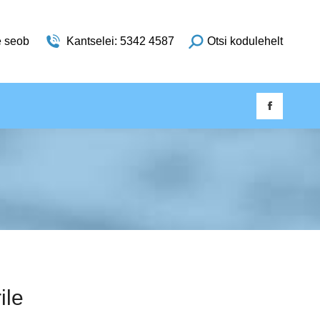
e seob
Kantselei: 5342 4587
Otsi kodulehelt
ile