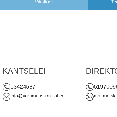
Vilistlast
Te
KANTSELEI
DIREKT
53424587
5197009
info@vorumuusikakool.ee
mm.metsla