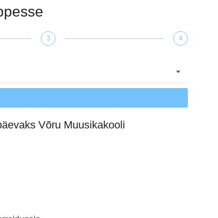
õppesse
3
4
upäevaks Võru Muusikakooli