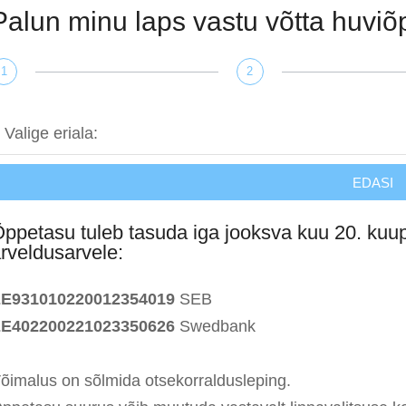
Palun minu laps vastu võtta huvi
1
2
EDASI
ppetasu tuleb tasuda iga jooksva kuu 20. ku
rveldusarvele:
E931010220012354019
SEB
E402200221023350626
Swedbank
õimalus on sõlmida otsekorraldusleping.