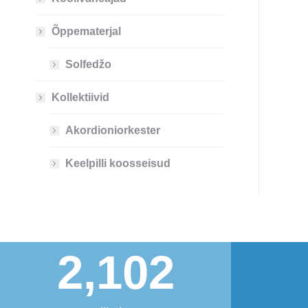
Õppematerjal
Solfedžo
Kollektiivid
Akordioniorkester
Keelpilli koosseisud
2,102