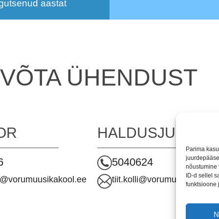
gutsenud aastat
VÕTA ÜHENDUST
OR
HALDUSJUHT
Parima kasu
juurdepääse
6
5040624
nõustumine 
ID-d sellel 
@vorumuusikakool.ee
tiit.kolli@vorumuusikakool.
funktsioone 
N