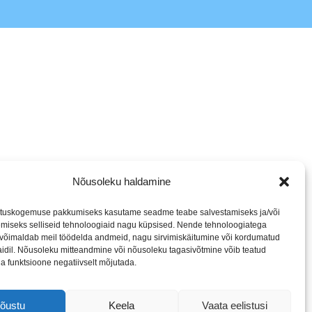
Nõusoleku haldamine
tuskogemuse pakkumiseks kasutame seadme teabe salvestamiseks ja/või
miseks selliseid tehnoloogiaid nagu küpsised. Nende tehnoloogiatega
võimaldab meil töödelda andmeid, nagu sirvimiskäitumine või kordumatud
saidil. Nõusoleku mitteandmine või nõusoleku tagasivõtmine võib teatud
ee
ja funktsioone negatiivselt mõjutada.
õustu
Keela
Vaata eelistusi