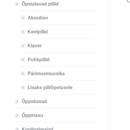
Õ
Õpetatavad pillid
Akordion
Keelpillid
Klaver
Puhkpillid
Pärimusmuusika
Lisaks pilliõpetusele
Õppekavad
Õppetasu
Koolivaheajad