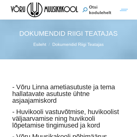
Otsi
kodulehelt
DOKUMENDID RIIGI TEATAJAS
You are here:
Esileht
Dokumendid Riigi Teatajas
- Võru Linna ametiasutuste ja tema
hallatavate asutuste ühtne
asjaajamiskord
- Huvikooli vastuvõtmise, huvikoolist
väljaarvamise ning huvikooli
lõpetamise tingimused ja kord
- Võru Muusikakooli põhimäärus