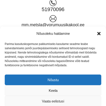
51970096
mm.metsla@vorumuusikakool.ee
Nõusoleku haldamine
HALDUSJUHT
Parima kasutuskogemuse pakkumiseks kasutame seadme teabe
salvestamiseks ja/või juurdepääsemiseks selliseid tehnoloogiaid nagu
küpsised. Nende tehnoloogiatega nõustumine võimaldab meil töödelda
andmeid, nagu sirvimiskäitumine või kordumatud ID-d sellel saidil.
5040624
Nõusoleku mitteandmine või nõusoleku tagasivõtmine võib teatud
funktsioone ja funktsioone negatiivselt mõjutada.
tiit.kolli@vorumuusikakool.ee
Nõustu
Keela
Vaata eelistusi
All rights reserved 2020 © Võru Muusikakool