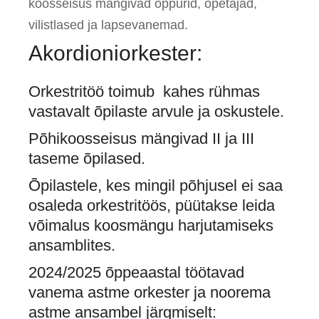
koosseisus mängivad õppurid, õpetajad,
vilistlased ja lapsevanemad.
Akordioniorkester:
Orkestritöö toimub kahes rühmas
vastavalt õpilaste arvule ja oskustele.
Põhikoosseisus mängivad II ja III
taseme õpilased.
Õpilastele, kes mingil põhjusel ei saa
osaleda orkestritöös, püütakse leida
võimalus koosmängu harjutamiseks
ansamblites.
2024/2025 õppeaastal töötavad
vanema astme orkester ja noorema
astme ansambel järgmiselt: