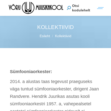
Otsi
kodulehelt
KOLLEKTIIVID
You are here:
Esileht
Kollektiivid
Sümfooniaorkester:
2014. a alustas taas tegevust praeguseks
väga tuntud sümfooniaorkester, dirigent Jaan
Randvere. Hendrik Juurikas asutas kooli
sümfooniaorkestri 1957. a, vahepealsetel