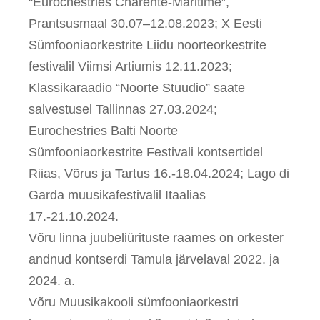
“Eurochestries Charente-Maritime”,
Prantsusmaal 30.07–12.08.2023; X Eesti
Sümfooniaorkestrite Liidu noorteorkestrite
festivalil Viimsi Artiumis 12.11.2023;
Klassikaraadio “Noorte Stuudio” saate
salvestusel Tallinnas 27.03.2024;
Eurochestries Balti Noorte
Sümfooniaorkestrite Festivali kontsertidel
Riias, Võrus ja Tartus 16.-18.04.2024; Lago di
Garda muusikafestivalil Itaalias
17.-21.10.2024.
Võru linna juubeliürituste raames on orkester
andnud kontserdi Tamula järvelaval 2022. ja
2024. a.
Võru Muusikakooli sümfooniaorkestri