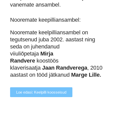
vanemate ansambel.
Nooremate keepilliansambel:
Nooremate keelpilliansambel on
tegutsenud juba 2002. aastast ning
seda on juhendanud
viiuliõpetaja
Mirja
Randvere
koostöös
klaverisaatja
Jaan Randverega
, 2010
aastast on tööd jätkanud
Marge Lille.
Loe edasi: Keelpilli koosseisud