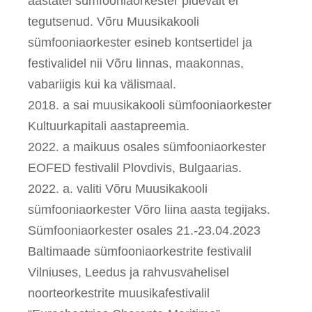
aastatel sümfooniaorkester pidevalt ei
tegutsenud. Võru Muusikakooli
sümfooniaorkester esineb kontsertidel ja
festivalidel nii Võru linnas, maakonnas,
vabariigis kui ka välismaal.
2018. a sai muusikakooli sümfooniaorkester
Kultuurkapitali aastapreemia.
2022. a maikuus osales sümfooniaorkester
EOFED festivalil Plovdivis, Bulgaarias.
2022. a. valiti Võru Muusikakooli
sümfooniaorkester Võro liina aasta tegijaks.
Sümfooniaorkester osales 21.-23.04.2023
Baltimaade sümfooniaorkestrite festivalil
Vilniuses, Leedus ja rahvusvahelisel
noorteorkestrite muusikafestivalil