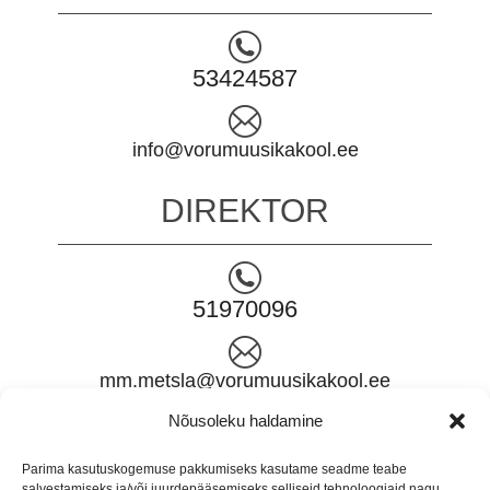
53424587
info@vorumuusikakool.ee
DIREKTOR
51970096
mm.metsla@vorumuusikakool.ee
Nõusoleku haldamine
HALDUSJUHT
Parima kasutuskogemuse pakkumiseks kasutame seadme teabe
salvestamiseks ja/või juurdepääsemiseks selliseid tehnoloogiaid nagu