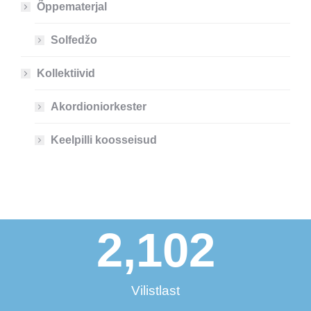
Õppematerjal
Solfedžo
Kollektiivid
Akordioniorkester
Keelpilli koosseisud
2,102
Vilistlast