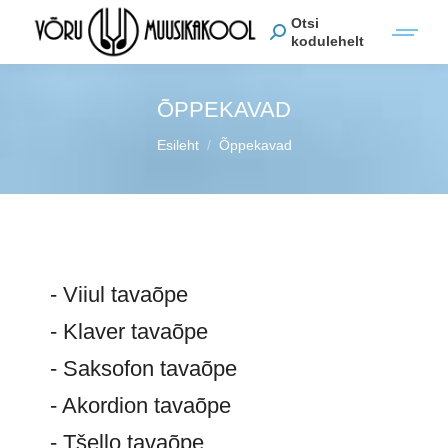
Otsi
kodulehelt
ÕPPEKAVAD
You are here:
Esileht
Õppekavad
- Viiul tavaõpe
- Klaver tavaõpe
- Saksofon tavaõpe
- Akordion tavaõpe
- Tšello tavaõpe