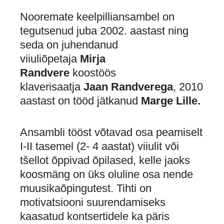
Nooremate keelpilliansambel on
tegutsenud juba 2002. aastast ning
seda on juhendanud
viiuliõpetaja
Mirja
Randvere
koostöös
klaverisaatja
Jaan Randverega
, 2010
aastast on tööd jätkanud
Marge Lille.
Ansambli tööst võtavad osa peamiselt
I-II tasemel (2- 4 aastat) viiulit või
tšellot õppivad õpilased, kelle jaoks
koosmäng on üks oluline osa nende
muusikaõpingutest. Tihti on
motivatsiooni suurendamiseks
kaasatud kontsertidele ka päris