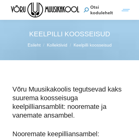
Otsi
kodulehelt
KEELPILLI KOOSSEISUD
You are here:
Esileht
Kollektiivid
Keelpilli koosseisud
Võru Muusikakoolis tegutsevad kaks
suurema koosseisuga
keelpilliansamblit: nooremate ja
vanemate ansambel.
Nooremate keepilliansambel: