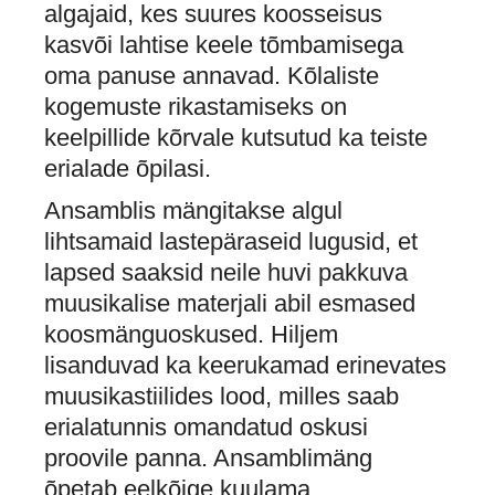
algajaid, kes suures koosseisus
kasvõi lahtise keele tõmbamisega
oma panuse annavad. Kõlaliste
kogemuste rikastamiseks on
keelpillide kõrvale kutsutud ka teiste
erialade õpilasi.
Ansamblis mängitakse algul
lihtsamaid lastepäraseid lugusid, et
lapsed saaksid neile huvi pakkuva
muusikalise materjali abil esmased
koosmänguoskused. Hiljem
lisanduvad ka keerukamad erinevates
muusikastiilides lood, milles saab
erialatunnis omandatud oskusi
proovile panna. Ansamblimäng
õpetab eelkõige kuulama