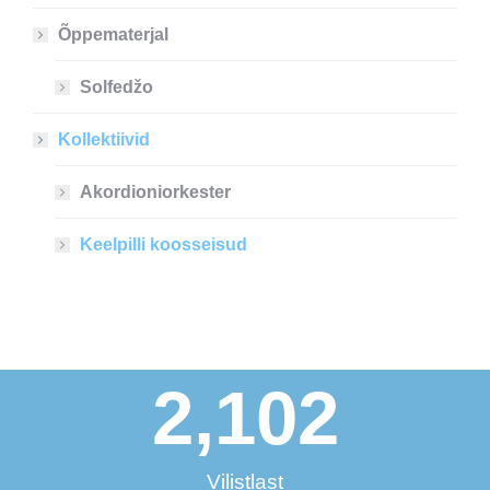
Õppematerjal
Solfedžo
Kollektiivid
Akordioniorkester
Keelpilli koosseisud
2,102
Vilistlast