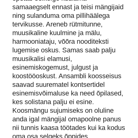
samaaegselt ennast ja teisi mängijaid
ning sulanduma oma pillihäälega
tervikusse. Areneb rütmitunne,
muusikaline kuulmine ja mälu,
harmooniataju, võõra nooditeksti
lugemise oskus. Samas saab palju
muusikalisi elamusi,
esinemiskogemust, julgust ja
koostööoskust. Ansambli koosseisus
saavad suurematel kontsertidel
esinemisvõimaluse ka need õpilased,
kes solistana palju ei esine.
Koosmängu sujumiseks on oluline
anda igal mängijal omapoolne panus
nii tunnis kaasa töötades kui ka kodus
oma osa selgeks õppides.