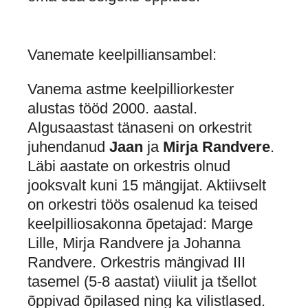
Vanemate keelpilliansambel:
Vanema astme keelpilliorkester
alustas tööd 2000. aastal.
Algusaastast tänaseni on orkestrit
juhendanud
Jaan
ja
Mirja Randvere
.
Läbi aastate on orkestris olnud
jooksvalt kuni 15 mängijat. Aktiivselt
on orkestri töös osalenud ka teised
keelpilliosakonna õpetajad: Marge
Lille, Mirja Randvere ja Johanna
Randvere. Orkestris mängivad III
tasemel (5-8 aastat) viiulit ja tšellot
õppivad õpilased ning ka vilistlased.