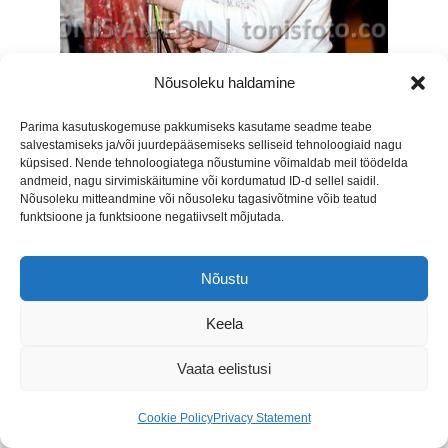
Nõusoleku haldamine
Parima kasutuskogemuse pakkumiseks kasutame seadme teabe
salvestamiseks ja/või juurdepääsemiseks selliseid tehnoloogiaid nagu
küpsised. Nende tehnoloogiatega nõustumine võimaldab meil töödelda
andmeid, nagu sirvimiskäitumine või kordumatud ID-d sellel saidil.
Nõusoleku mitteandmine või nõusoleku tagasivõtmine võib teatud
funktsioone ja funktsioone negatiivselt mõjutada.
Nõustu
Keela
Vaata eelistusi
Cookie Policy
Privacy Statement