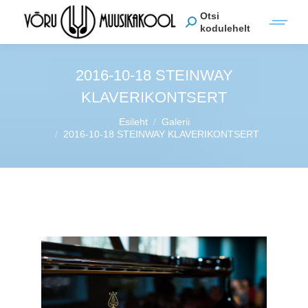
Otsi
kodulehelt
2016-10-18 STEINWAY
KLAVERIKONTSERT
You are here:
Esileht
Galerii
2016-10-18 STEINWAY KLAVERIKONTSERT