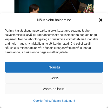
Nõusoleku haldamine
Parima kasutuskogemuse pakkumiseks kasutame seadme teabe
salvestamiseks ja/või juurdepääsemiseks selliseid tehnoloogiaid nagu
küpsised. Nende tehnoloogiatega nõustumine võimaldab meil töödelda
andmeid, nagu sirvimiskäitumine või kordumatud ID-d sellel saidil.
Nõusoleku mitteandmine või nõusoleku tagasivõtmine võib teatud
funktsioone ja funktsioone negatiivselt mõjutada.
Nõustu
Keela
Vaata eelistusi
Cookie Policy
Privacy Statement