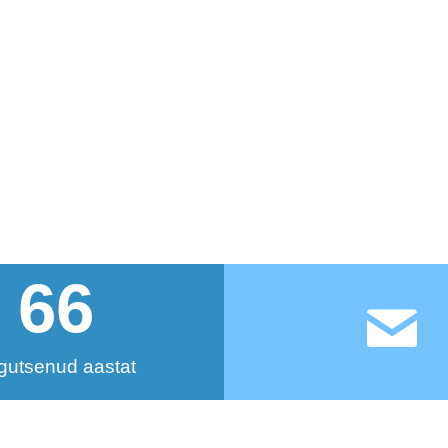
66
gutsenud aastat