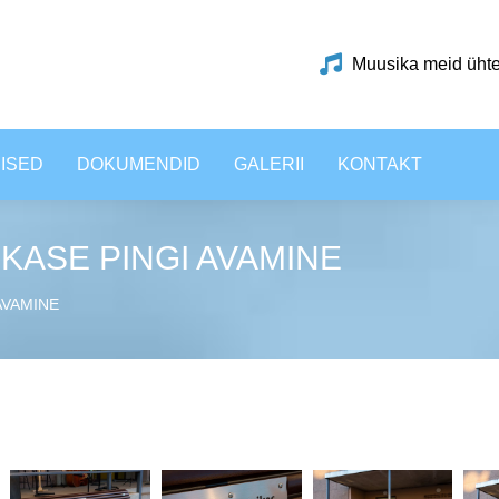
Muusika meid üht
ISED
DOKUMENDID
GALERII
KONTAKT
IKASE PINGI AVAMINE
AVAMINE