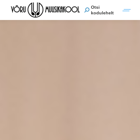
Otsi
kodulehelt