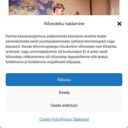
Nõusoleku haldamine
Parima kasutuskogemuse pakkumiseks kasutame seadme teabe
salvestamiseks ja/või juurdepääsemiseks selliseid tehnoloogiaid nagu
küpsised. Nende tehnoloogiatega nõustumine võimaldab meil töödelda
andmeid, nagu sirvimiskäitumine või kordumatud ID-d sellel saidil.
Nõusoleku mitteandmine või nõusoleku tagasivõtmine võib teatud
funktsioone ja funktsioone negatiivselt mõjutada.
Nõustu
Keela
Vaata eelistusi
Cookie Policy
Privacy Statement