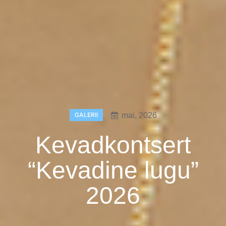
GALERII
mai, 2026
Kevadkontsert
“Kevadine lugu”
2026